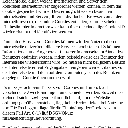
Zeichenfolge, durch welche Internetseiten und Server dem
konkreten Internetbrowser zugeordnet werden können, in dem das
Cookie gespeichert wurde. Dies ermöglicht es den besuchten
Internetseiten und Servern, Ihren individuellen Browser von anderen
Internetbrowsern, die andere Cookies enthalten, zu unterscheiden.
Ein bestimmter Internetbrowser kann über die eindeutige Cookie-ID
wiedererkannt und identifiziert werden.
Durch den Einsatz von Cookies können wir den Nutzern dieser
Internetseite nutzerfreundlichere Services bereitstellen. Es können
Informationen und Angebote auf unserer Internetseite im Sinne des
Benutzers optimiert werden, indem beispielsweise der Benutzer der
Internetseite wiedererkannt wird. So müssen nicht bei jedem Besuch
der Internetseite erneut Zugangsdaten eingeben werden, da dies von
der Internetseite und dem auf dem Computersystem des Benutzers
abgelegten Cookie übernommen wird.
Es muss jedoch beim Einsatz von Cookies im Hinblick auf
verschiedene Zweckbindungen unterschieden werden. Soweit diese
kleinen Dateien zwingend erforderlich sind, um die Website
ordnungsgemäß darzustellen, liegt keine Freiwilligkeit bei Nutzung
vor. Die Rechtsgrundlage für die Einbindung der Cookies ist in
diesem Fall Art. 6 (1) lit.f
DSGVO
kurz
für
Datenschutzgrundverordnung
.
Darüber hinaus werden auf der Website jedoch auch Cookies zum