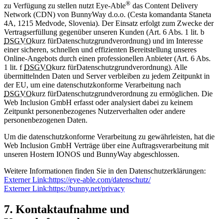
®
zu Verfügung zu stellen nutzt Eye-Able
das Content Delivery
Network (CDN) von BunnyWay d.o.o. (Cesta komandanta Staneta
4A, 1215 Medvode, Slovenia). Der Einsatz erfolgt zum Zwecke der
Vertragserfüllung gegenüber unseren Kunden (Art. 6 Abs. 1 lit. b
DSGVO
kurz für
Datenschutzgrundverordnung
) und im Interesse
einer sicheren, schnellen und effizienten Bereitstellung unseres
Online-Angebots durch einen professionellen Anbieter (Art. 6 Abs.
1 lit. f
DSGVO
kurz für
Datenschutzgrundverordnung
). Alle
übermittelnden Daten und Server verbleiben zu jedem Zeitpunkt in
der EU, um eine datenschutzkonforme Verarbeitung nach
DSGVO
kurz für
Datenschutzgrundverordnung
zu ermöglichen. Die
Web Inclusion GmbH erfasst oder analysiert dabei zu keinem
Zeitpunkt personenbezogenes Nutzerverhalten oder andere
personenbezogenen Daten.
Um die datenschutzkonforme Verarbeitung zu gewährleisten, hat die
Web Inclusion GmbH Verträge über eine Auftragsverarbeitung mit
unseren Hostern IONOS und BunnyWay abgeschlossen.
Weitere Informationen finden Sie in den Datenschutzerklärungen:
Externer Link:
https://eye-able.com/datenschutz/
Externer Link:
https://bunny.net/privacy
7. Kontaktaufnahme und